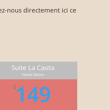
z-nous directement ici ce
Suite La Casita
Haute Saison
149
€