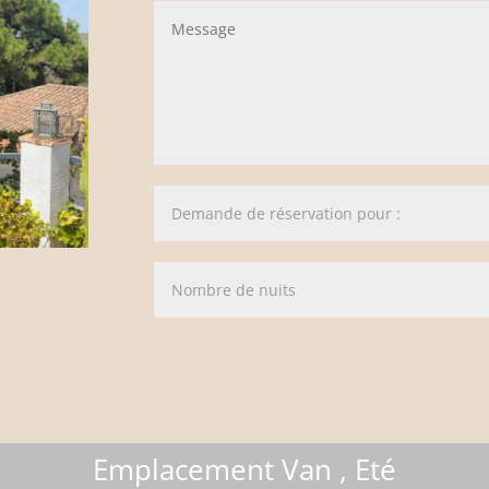
Alternative:
Emplacement Van , Eté