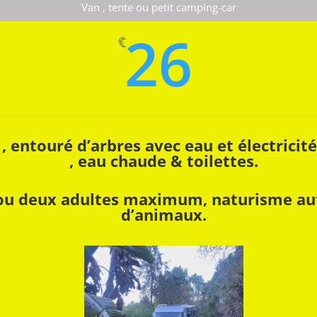
Van , tente ou petit camping-car
26
€
entouré d’arbres avec eau et électricité
, eau chaude & toilettes.
u deux adultes maximum, naturisme auto
d’animaux.