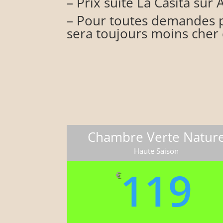
– Prix suite La Casita sur 
–
Pour toutes demandes pa
sera toujours moins cher 
Chambre Verte Natur
Haute Saison
119
€