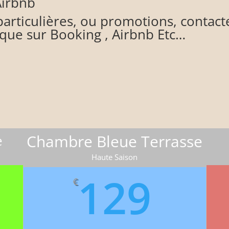
Airbnb
rticulières, ou promotions, contacte
que sur Booking , Airbnb Etc…
Chambre Bleue Terrasse
e
Haute Saison
129
€