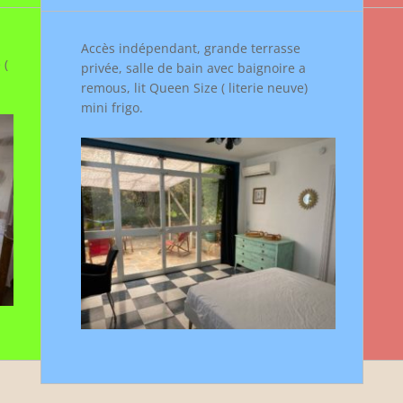
Accès indépendant, grande terrasse
 (
privée, salle de bain avec baignoire a
remous, lit Queen Size ( literie neuve)
mini frigo.