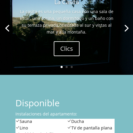
La Casita
La casita es una pequeña casa con una sala de
estar, una cocina, un dormitorio y un baño con
su terraza privada orientada al sur y vistas al
mar y a la montaña.
Clics
Disponible
Instalaciones del apartamento:
Sauna
Ducha
Lino
TV de pantalla plana